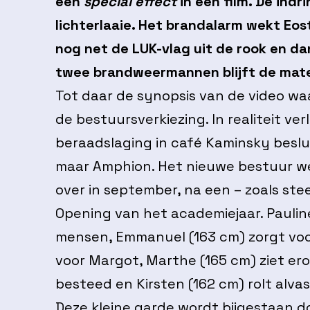
een
special effect
in een film. De indr
lichterlaaie. Het brandalarm wekt Eost
nog net de LUK-vlag uit de rook en d
twee brandweermannen blijft de mate
Tot daar de synopsis van de video wa
de bestuursverkiezing. In realiteit ve
beraadslaging in café Kaminsky beslu
maar Amphion. Het nieuwe bestuur wer
over in september, na een – zoals ste
Opening van het academiejaar. Paulin
mensen, Emmanuel (163 cm) zorgt voo
voor Margot, Marthe (165 cm) ziet er
besteed en Kirsten (162 cm) rolt alva
Deze kleine garde wordt bijgestaan 