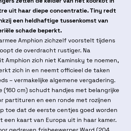
ingers zetten de kelder van het koorkot in
re uit haar diepe concentratie. Tiny redt
ankzij een heldhaftige tussenkomst van
riële schade beperkt.
armee Amphion zichzelf voorstelt tijdens
rloopt de overdracht rustiger. Na
it Amphion zich niet Kaminsky te noemen,
kt zich in en neemt officieel de taken
eds – vermakelijke algemene vergadering.
e (160 cm) schudt handjes met belangrijke
r partituren en een ronde met rozijnen
op toe dat de eerste centjes goed worden
st een kaart van Europa uit in haar kamer.
door gedreven frisbeewerper Ward (204