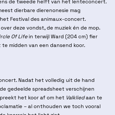
ens de tweede helft van het lenteconcert.
 meest dierbare dierenonesie mag
het Festival des animaux-concert.
t over deze vondst, de muziek én de mop.
ircle Of Life
in terwijl Ward (204 cm) fier
t te midden van een dansend koor.
oncert. Nadat het volledig uit de hand
 de gedeelde spreadsheet verschijnen
preekt het koor af om het
Valklied
aan te
roclamatie – al onthouden we toch vooral