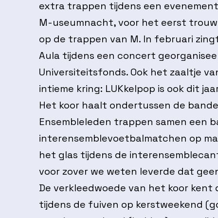
extra trappen tijdens een evenement 
M-useumnacht, voor het eerst trouwe
op de trappen van M. In februari zing
Aula tijdens een concert georganise
Universiteitsfonds. Ook het zaaltje van
intieme kring: LUKkelpop is ook dit ja
Het koor haalt ondertussen de band
Ensembleleden trappen samen een bal
interensemblevoetbalmatchen op maa
het glas tijdens de interensemblecan
voor zover we weten leverde dat gee
De verkleedwoede van het koor kent di
tijdens de fuiven op kerstweekend (g