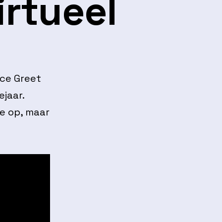
irtueel
ice Greet
jaar.
ve op, maar