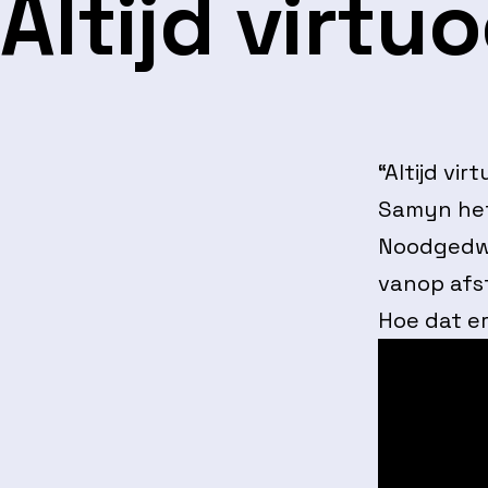
Altijd virtu
“Altijd vi
Samyn het
Noodgedwon
vanop afs
Hoe dat eru