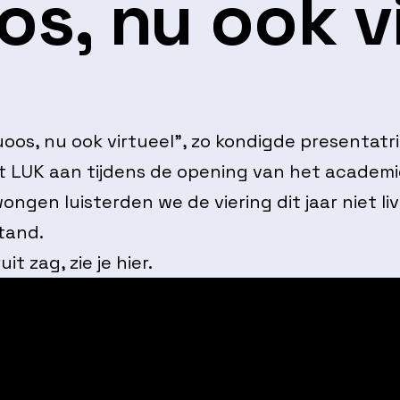
oos, nu ook v
rtuoos, nu ook virtueel”, zo kondigde presentatr
 LUK aan tijdens de opening van het academie
gen luisterden we de viering dit jaar niet li
tand.
it zag, zie je hier.