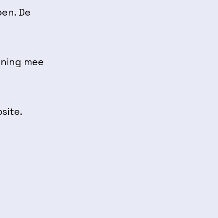
oen. De
ening mee
site.