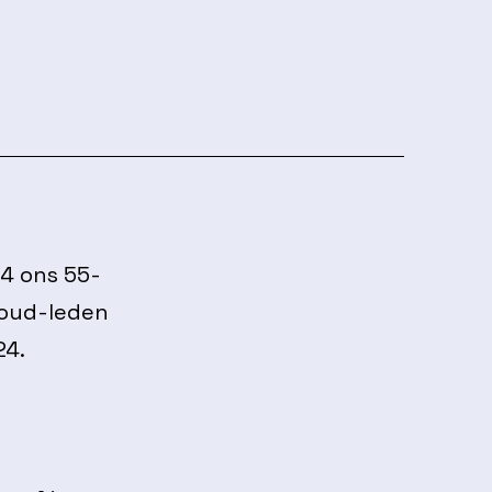
24 ons 55-
 oud-leden
24.