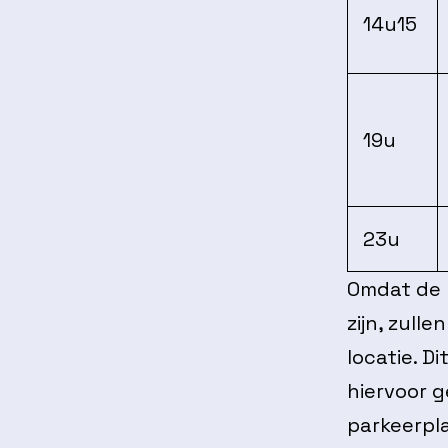
14u15
19u
23u
Omdat de 
zijn, zul
locatie. D
hiervoor g
parkeerpla