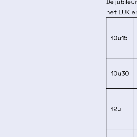
De jubileu
het LUK en 
10u15
10u30
12u