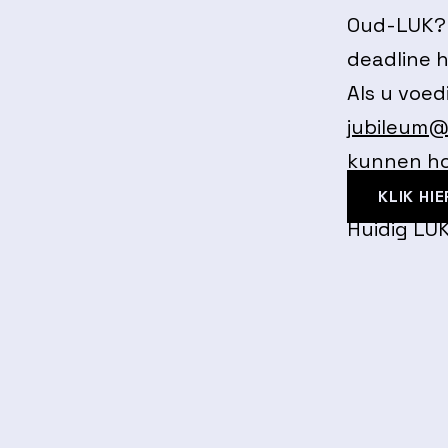
Oud-LUK? I
deadline h
Als u voed
jubileum@
kunnen h
KLIK HIE
Huidig LUK