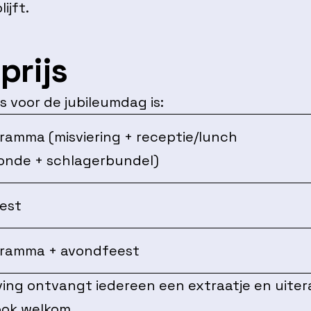
ijft.
prijs
js voor de jubileumdag is:
amma (misviering + receptie/lunch
onde + schlagerbundel)
est
ramma + avondfeest
ijving ontvangt iedereen een extraatje en uiter
ook welkom.