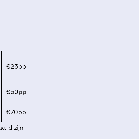
€25pp
€50pp
€70pp
aard zijn