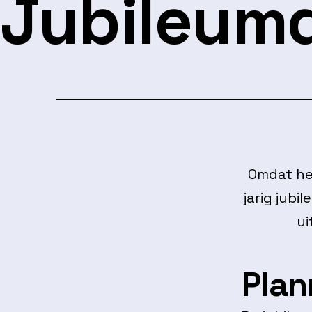
Jubileum
Omdat het
jarig jub
ui
Plan