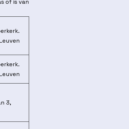
s of is van
erkerk.
 Leuven
erkerk.
 Leuven
n 3,