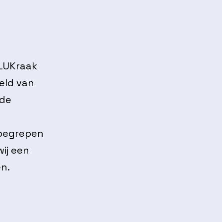
mLUKraak
eld van
 de
nbegrepen
wij een
n.