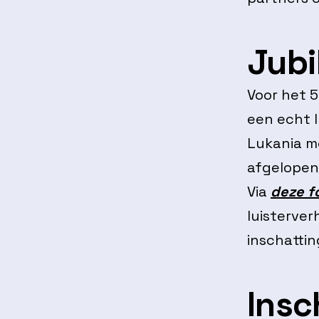
Jub
Voor het 
een echt 
Lukania me
afgelopen 
Via
deze f
luisterver
inschatti
Insc