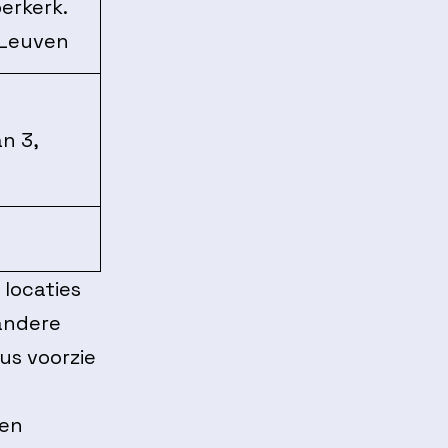
erkerk.
 Leuven
n 3,
locaties
andere
us voorzie
een