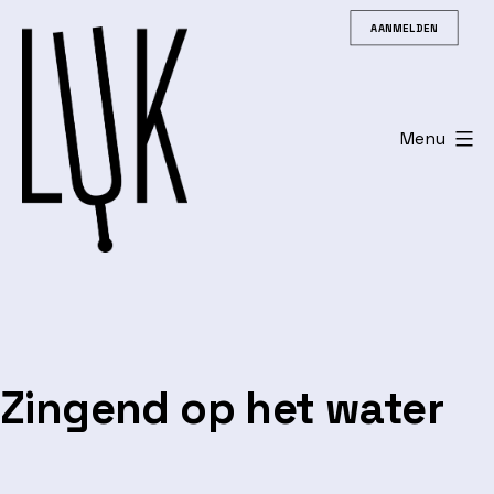
Spring
AANMELDEN
naar
de
inhoud
Menu
Leuvens
Universitair
Koor
Zingend op het water