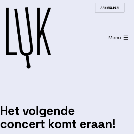
Spring
AANMELDEN
naar
de
inhoud
Menu
Leuvens
Universitair
Koor
Het volgende
concert komt eraan!