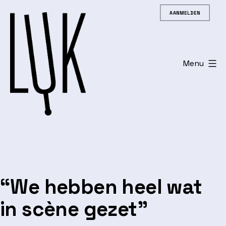
Spring
AANMELDEN
naar
de
inhoud
Menu
Leuvens
Universitair
Koor
“We hebben heel wat
in scène gezet”